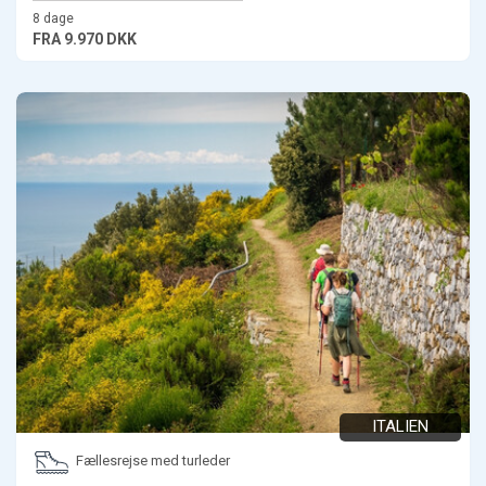
8 dage
FRA
9.970 DKK
ITALIEN
Fællesrejse med turleder