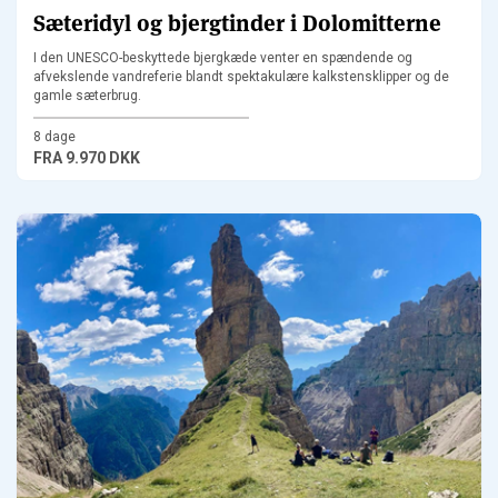
Sæteridyl og bjergtinder i Dolomitterne
I den UNESCO-beskyttede bjergkæde venter en spændende og
afvekslende vandreferie blandt spektakulære kalkstensklipper og de
gamle sæterbrug.
8 dage
FRA
9.970 DKK