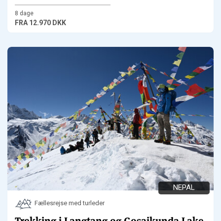
8 dage
FRA
12.970 DKK
NEPAL
Fællesrejse med turleder
Trekking i Langtang og Gosaikunda Lake