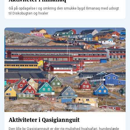
Gå på opdagelse i og omkring den smukke bygd Ilimanaq med udsigt
til Diskobugten og hvaler
Aktiviteter i Qasigiannguit
Den lille by Qasigiannguit er der rig mulighed hvalsafari, hundeslæde