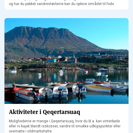
og har du pakket vandrestøvlerne kan du opleve området til fods.
Aktiviteter i Qeqertarsuaq
Mulighederne er mange i Qeqertarsuaq, hvor du bl.a. kan vinterbade
eller ro kajak blandt isskosser, vandre til smukke udkigspunkter eller
overnatte i vildmarkshytte.