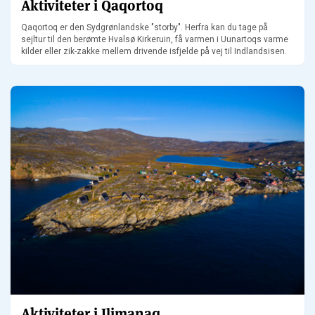
Aktiviteter i Qaqortoq
Qaqortoq er den Sydgrønlandske "storby". Herfra kan du tage på
sejltur til den berømte Hvalsø Kirkeruin, få varmen i Uunartoqs varme
kilder eller zik-zakke mellem drivende isfjelde på vej til Indlandsisen.
Aktiviteter i Ilimanaq