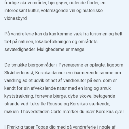
frodige skovområder, bjergsøer, rislende floder, en
interessant kultur, velsmagende vin og historiske
vidnesbyrd.
På vandreferie kan du kan komme væk fra turismen og helt
tæt på naturen, lokalbefolkningen og områdets
seværdigheder. Mulighederne er mange.
De smukke bjergområder i Pyrenæerne er oplagte, ligesom
Skønhedens ø, Korsika danner en charmerende ramme om
vandring ad et udviklet net af vandreruter på øen, som er
kendt for sin afvekslende natur med en lang og smuk
kyststrækning, forrevne bjerge, dybe skove, betagende
strande ved f.eks Ile Rousse og Korsikas særkende,
makien. I hovedstaden Corte mærker du især Korsikas sjæl.
I Frankrig tager Topas dig med på vandreferie i nogle af