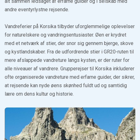
alt sammen ledsaget af erfarne guider og i selskab med
andre eventyrlystne rejsende.
Vandreferier på Korsika tilbyder uforglemmelige oplevelser
for naturelskere og vandringsentusiaster. Øen er krydret
med et netværk af stier, der snor sig gennem bjerge, skove
og kystlandskaber. Fra de udfordrende stier i GR20-ruten til
mere afslappede vandreture langs kysten, er der ruter for
alle niveauer af vandrere. Grupperejser til Korsika inkluderer
ofte organiserede vandreture med erfarne guider, der sikrer,
at rejsende kan nyde øens skønhed fuldt ud og samtidig
lære om dens kultur og historie.