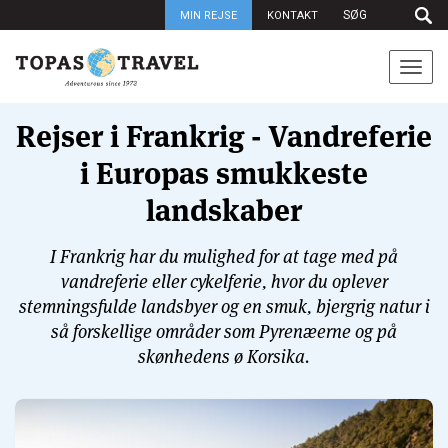
MIN REJSE
KONTAKT
Togg
navi
Rejser i Frankrig - Vandreferie
i Europas smukkeste
landskaber
I Frankrig har du mulighed for at tage med på
vandreferie eller cykelferie, hvor du oplever
stemningsfulde landsbyer og en smuk, bjergrig natur i
så forskellige områder som Pyrenæerne og på
skønhedens ø Korsika.