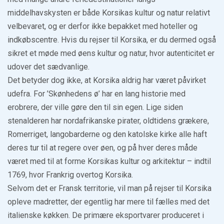
middelhavskysten er både Korsikas kultur og natur relativt
velbevaret, og er derfor ikke bepakket med hoteller og
indkøbscentre. Hvis du rejser til Korsika, er du dermed også
sikret et møde med øens kultur og natur, hvor autenticitet er
udover det sædvanlige.
Det betyder dog ikke, at Korsika aldrig har været påvirket
udefra. For ’Skønhedens ø’ har en lang historie med
erobrere, der ville gøre den til sin egen. Lige siden
stenalderen har nordafrikanske pirater, oldtidens grækere,
Romerriget, langobarderne og den katolske kirke alle haft
deres tur til at regere over øen, og på hver deres måde
været med til at forme Korsikas kultur og arkitektur – indtil
1769, hvor Frankrig overtog Korsika.
Selvom det er Fransk territorie, vil man på rejser til Korsika
opleve madretter, der egentlig har mere til fælles med det
italienske køkken. De primære eksportvarer produceret i