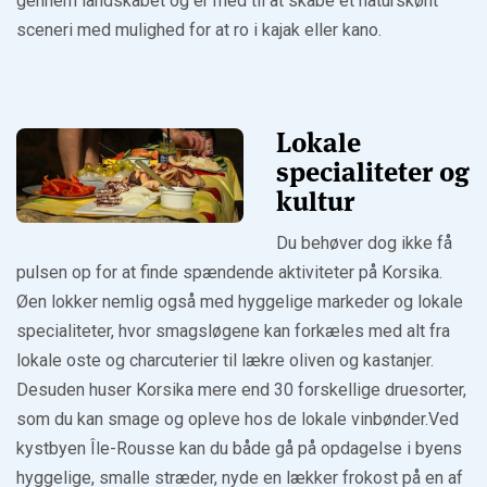
gennem landskabet og er med til at skabe et naturskønt
sceneri med mulighed for at ro i kajak eller kano.
Lokale
specialiteter og
kultur
Du behøver dog ikke få
pulsen op for at finde spændende aktiviteter på Korsika.
Øen lokker nemlig også med hyggelige markeder og lokale
specialiteter, hvor smagsløgene kan forkæles med alt fra
lokale oste og charcuterier til lækre oliven og kastanjer.
Desuden huser Korsika mere end 30 forskellige druesorter,
som du kan smage og opleve hos de lokale vinbønder.Ved
kystbyen Île-Rousse kan du både gå på opdagelse i byens
hyggelige, smalle stræder, nyde en lækker frokost på en af