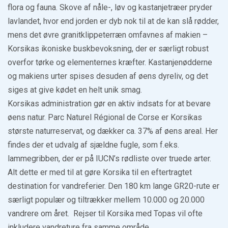
flora og fauna. Skove af nåle-, løv og kastanjetræer pryder
lavlandet, hvor end jorden er dyb nok til at de kan slå rødder,
mens det øvre granitklippeterræn omfavnes af makien –
Korsikas ikoniske buskbevoksning, der er særligt robust
overfor tørke og elementernes kræfter. Kastanjenødderne
og makiens urter spises desuden af øens dyreliv, og det
siges at give kødet en helt unik smag.
Korsikas administration gør en aktiv indsats for at bevare
øens natur. Parc Naturel Régional de Corse er Korsikas
største naturreservat, og dækker ca. 37% af øens areal. Her
findes der et udvalg af sjældne fugle, som f.eks.
lammegribben, der er på IUCN’s rødliste over truede arter.
Alt dette er med til at gøre Korsika til en eftertragtet
destination for vandreferier. Den 180 km lange GR20-rute er
særligt populær og tiltrækker mellem 10.000 og 20.000
vandrere om året. Rejser til Korsika med Topas vil ofte
inkludere vandreture fra samme område.