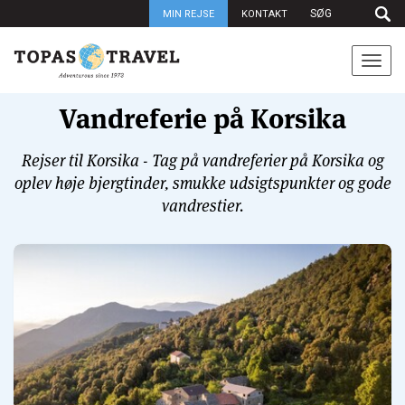
MIN REJSE
KONTAKT
Togg
navi
Vandreferie på Korsika
Rejser til Korsika - Tag på vandreferier på Korsika og
oplev høje bjergtinder, smukke udsigtspunkter og gode
vandrestier.