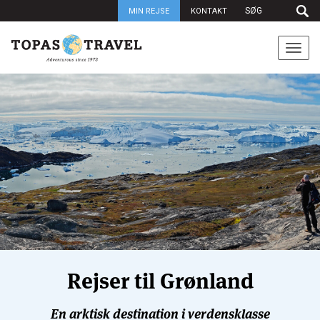
MIN REJSE
KONTAKT
Togg
navi
Rejser til Grønland
En arktisk destination i verdensklasse