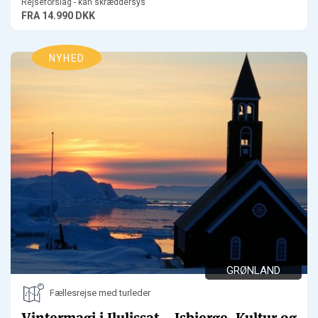
Rejseforslag - kan skræddersys
FRA
14.990 DKK
NYHED
GRØNLAND
Fællesrejse med turleder