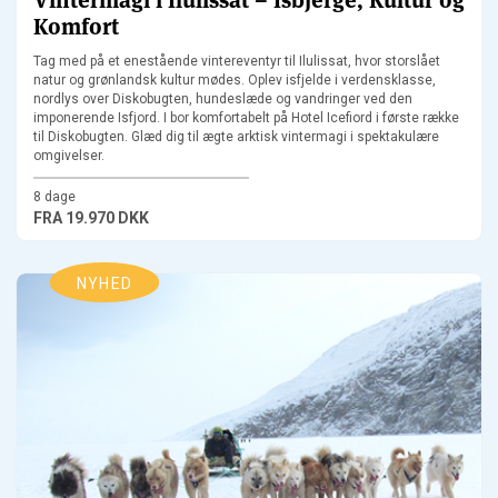
Vintermagi i Ilulissat – Isbjerge, Kultur og
Komfort
Tag med på et enestående vintereventyr til Ilulissat, hvor storslået
natur og grønlandsk kultur mødes. Oplev isfjelde i verdensklasse,
nordlys over Diskobugten, hundeslæde og vandringer ved den
imponerende Isfjord. I bor komfortabelt på Hotel Icefiord i første række
til Diskobugten. Glæd dig til ægte arktisk vintermagi i spektakulære
omgivelser.
8 dage
FRA
19.970 DKK
NYHED