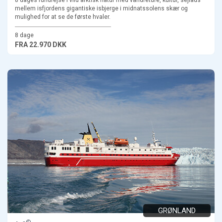
8 dages rundrejse i vild arktisk natur med vandreture, kultur, sejlads
mellem isfjordens gigantiske isbjerge i midnatssolens skær og
mulighed for at se de første hvaler.
8 dage
FRA
22.970 DKK
GRØNLAND