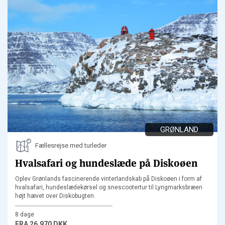
GRØNLAND
Fællesrejse med turleder
Hvalsafari og hundeslæde på Diskoøen
Oplev Grønlands fascinerende vinterlandskab på Diskoøen i form af
hvalsafari, hundeslædekørsel og snescootertur til Lyngmarksbræen
højt hævet over Diskobugten.
8 dage
FRA
26.970 DKK