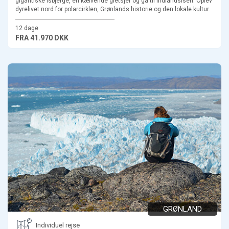
gigantiske isbjerge, en kælvende gletsjer og gå til indlandsisen. Oplev
dyrelivet nord for polarcirklen, Grønlands historie og den lokale kultur.
12 dage
FRA
41.970 DKK
GRØNLAND
Individuel rejse