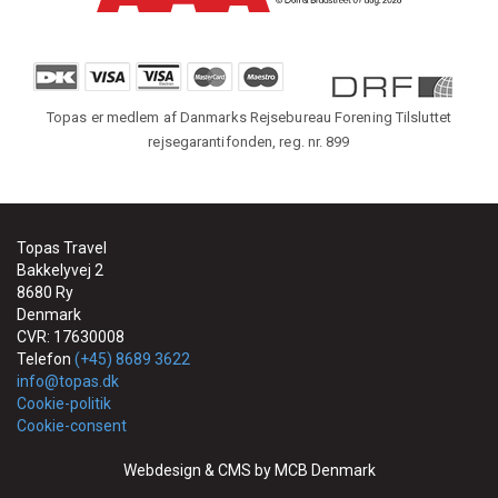
Topas er medlem af Danmarks Rejsebureau Forening Tilsluttet
rejsegarantifonden, reg. nr. 899
Topas Travel
Bakkelyvej 2
8680 Ry
Denmark
CVR: 17630008
Telefon
(+45) 8689 3622
info@topas.dk
Cookie-politik
Cookie-consent
Webdesign & CMS by MCB Denmark