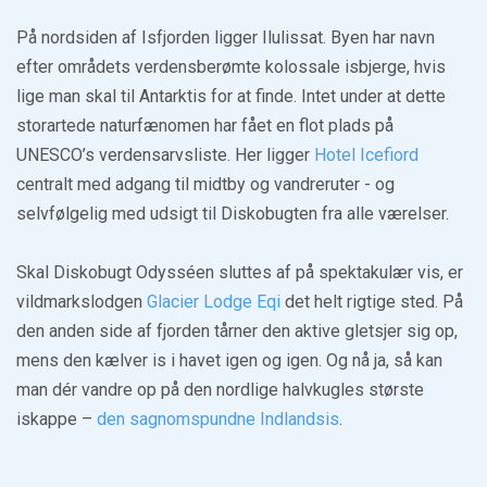
På nordsiden af Isfjorden ligger Ilulissat. Byen har navn
efter områdets verdensberømte kolossale isbjerge, hvis
lige man skal til Antarktis for at finde. Intet under at dette
storartede naturfænomen har fået en flot plads på
UNESCO’s verdensarvsliste. Her ligger
Hotel Icefiord
centralt med adgang til midtby og vandreruter - og
selvfølgelig med udsigt til Diskobugten fra alle værelser.
Skal Diskobugt Odysséen sluttes af på spektakulær vis, er
vildmarkslodgen
Glacier Lodge Eqi
det helt rigtige sted. På
den anden side af fjorden tårner den aktive gletsjer sig op,
mens den kælver is i havet igen og igen. Og nå ja, så kan
man dér vandre op på den nordlige halvkugles største
iskappe –
den sagnomspundne Indlandsis
.