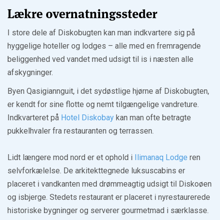
Lækre overnatningssteder
I store dele af Diskobugten kan man indkvartere sig på
hyggelige hoteller og lodges – alle med en fremragende
beliggenhed ved vandet med udsigt til is i næsten alle
afskygninger.
Byen Qasigiannguit, i det sydøstlige hjørne af Diskobugten,
er kendt for sine flotte og nemt tilgængelige vandreture.
Indkvarteret på
Hotel Diskobay
kan man ofte betragte
pukkelhvaler fra restauranten og terrassen.
Lidt længere mod nord er et ophold i
Ilimanaq Lodge
ren
selvforkælelse. De arkitekttegnede luksuscabins er
placeret i vandkanten med drømmeagtig udsigt til Diskoøen
og isbjerge. Stedets restaurant er placeret i nyrestaurerede
historiske bygninger og serverer gourmetmad i særklasse.