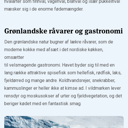
hvalarter som finhval, vågehval, blåhval og især pukkelhval
mæsker sig i de enorme fødemængder.
Grønlandske råvarer og gastronomi
Den grønlandske natur bugner af lækre råvarer, som de
moderne kokke med afsæt i det nordiske køkken,
omsætter
til velsmagende gastronomi. Havet byder sig til med en
lang række attraktive spisefisk som hellefisk, rødfisk, laks,
fjeldørred og mange andre. Koldtvandsrejer, snekrabber,
kammuslinger er heller ikke at kimse ad. I vildmarken lever
rensdyr og moskusokser af urter og fjeldvegetation, og det
beriger kødet med en fantastisk smag.