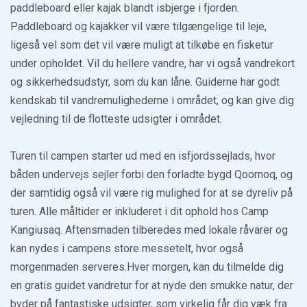
paddleboard eller kajak blandt isbjerge i fjorden.
Paddleboard og kajakker vil være tilgængelige til leje,
ligeså vel som det vil være muligt at tilkøbe en fisketur
under opholdet. Vil du hellere vandre, har vi også vandrekort
og sikkerhedsudstyr, som du kan låne. Guiderne har godt
kendskab til vandremulighederne i området, og kan give dig
vejledning til de flotteste udsigter i området.
Turen til campen starter ud med en isfjordssejlads, hvor
båden undervejs sejler forbi den forladte bygd Qoornoq, og
der samtidig også vil være rig mulighed for at se dyreliv på
turen. Alle måltider er inkluderet i dit ophold hos Camp
Kangiusaq. Aftensmaden tilberedes med lokale råvarer og
kan nydes i campens store messetelt, hvor også
morgenmaden serveres.Hver morgen, kan du tilmelde dig
en gratis guidet vandretur for at nyde den smukke natur, der
byder på fantastiske udsigter, som virkelig får dig væk fra