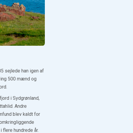
85 sejlede han igen af
mkring 500 mænd og
ord.
fjord i Sydgrønland,
tahlid. Andre
fund blev kaldt for
 omkringliggende
i flere hundrede år.