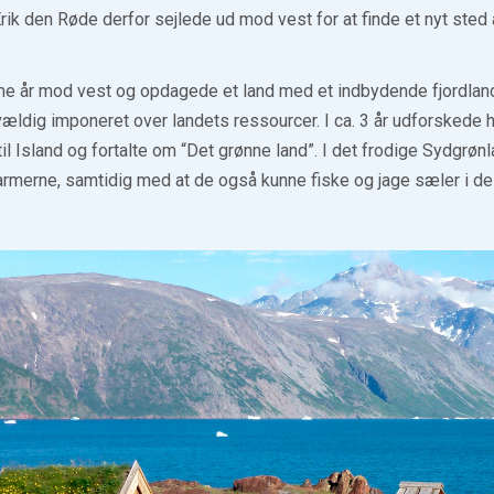
rik den Røde derfor sejlede ud mod vest for at finde et nyt sted a
e år mod vest og opdagede et land med et indbydende fjordlan
vældig imponeret over landets ressourcer. I ca. 3 år udforskede 
til Island og fortalte om “Det grønne land”. I det frodige Sydgrø
armerne, samtidig med at de også kunne fiske og jage sæler i de