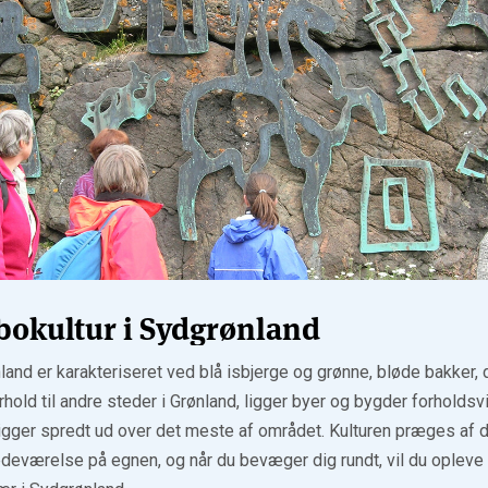
bokultur i Sydgrønland
and er karakteriseret ved blå isbjerge og grønne, bløde bakker, 
rhold til andre steder i Grønland, ligger byer og bygder forholds
igger spredt ud over det meste af området. Kulturen præges af d
tedeværelse på egnen, og når du bevæger dig rundt, vil du oplev