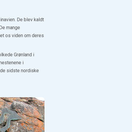
inavien. De blev kaldt
. De mange
ivet os viden om deres
olkede Grønland i
rnestenene i
 de sidste nordiske