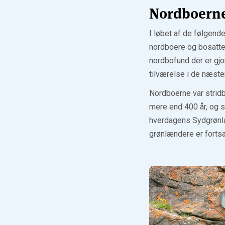
Nordboerne
I løbet af de følgend
nordboere og bosatte 
nordbofund der er gjor
tilværelse i de næste
Nordboerne var stridb
mere end 400 år, og sk
hverdagens Sydgrønla
grønlændere er fortsa