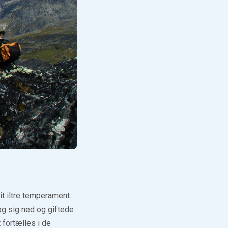
t iltre temperament.
log sig ned og giftede
 fortælles i de