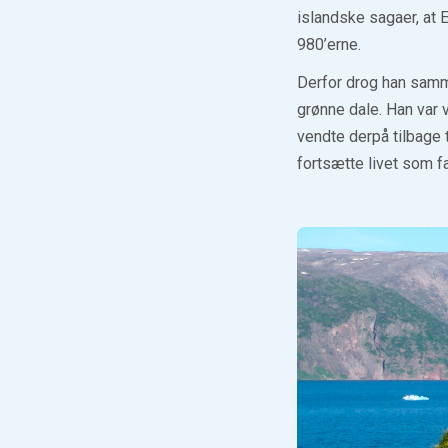
islandske sagaer, at E
980’erne.
Derfor drog han samm
grønne dale. Han var 
vendte derpå tilbage 
fortsætte livet som f