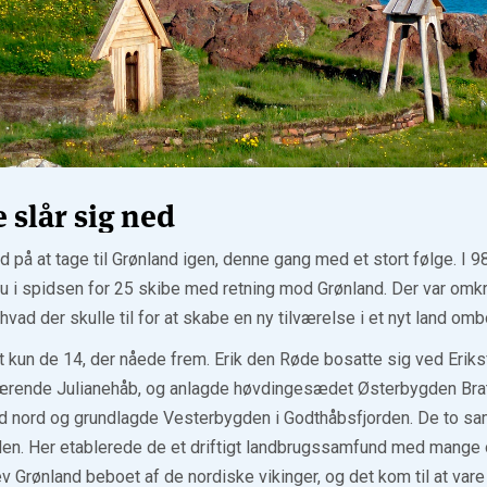
slår sig ned
 på at tage til Grønland igen, denne gang med et stort følge. I 9
 nu i spidsen for 25 skibe med retning mod Grønland. Der var o
 hvad der skulle til for at skabe en ny tilværelse i et nyt land omb
t kun de 14, der nåede frem. Erik den Røde bosatte sig ved Eriks
uværende Julianehåb, og anlagde høvdingesædet Østerbygden Brat
d nord og grundlagde Vesterbygden i Godthåbsfjorden. De to sam
en. Her etablerede de et driftigt landbrugssamfund med mange
 Grønland beboet af de nordiske vikinger, og det kom til at vare 