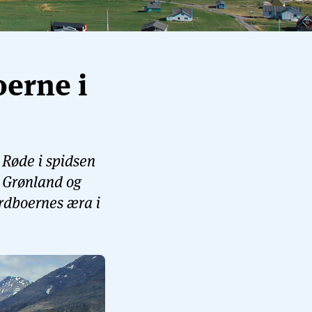
oerne i
 Røde i spidsen
ge Grønland og
ordboernes æra i