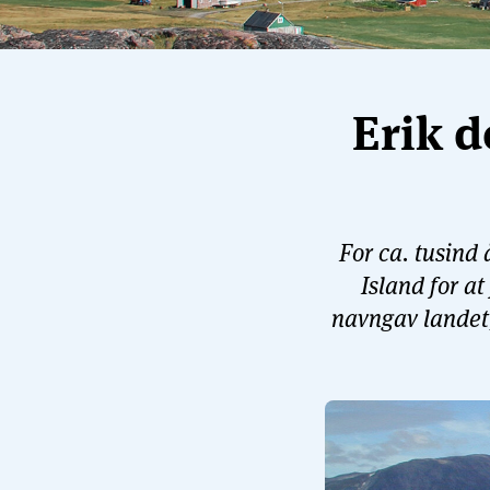
Erik d
For ca. tusind
Island for at
navngav landet,