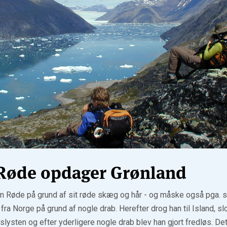
 Røde opdager Grønland
en Røde på grund af sit røde skæg og hår - og måske også pga. si
 fra Norge på grund af nogle drab. Herefter drog han til Island, s
dslysten og efter yderligere nogle drab blev han gjort fredløs. Det