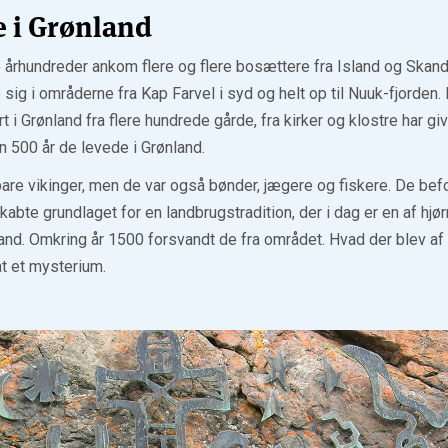
 i Grønland
e århundreder ankom flere og flere bosættere fra Island og Skand
sig i områderne fra Kap Farvel i syd og helt op til Nuuk-fjorden
t i Grønland fra flere hundrede gårde, fra kirker og klostre har g
n 500 år de levede i Grønland.
are vikinger, men de var også bønder, jægere og fiskere. De bef
abte grundlaget for en landbrugstradition, der i dag er en af hjø
nd. Omkring år 1500 forsvandt de fra området. Hvad der blev af
t et mysterium.