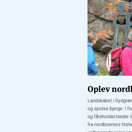
Oplev nord
Landskabet i Sydgrønl
og spidse bjerge. I fo
og fåreholdersteder l
fra nordboernes tils