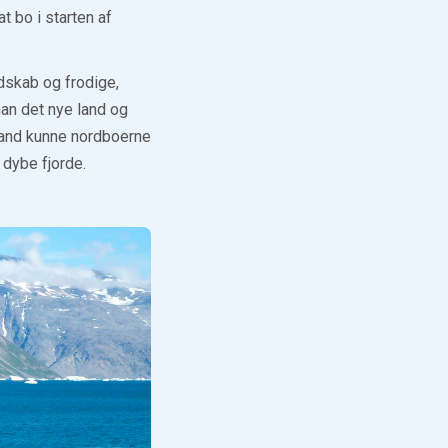
t bo i starten af
dskab og frodige,
han det nye land og
nland kunne nordboerne
 dybe fjorde.