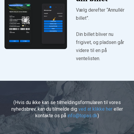
Vælg derefter “Annullér
billet”.
Din billet bliver nu
frigivet, og pladsen går
videre til en på
ventelisten.
(Hvis du ikke kan se tilmeldingsformularen til vores
nyhedsbrev, kan du tilmelde dig
ved at klikke her
eller
kontakte os på
info@topas.dk
)