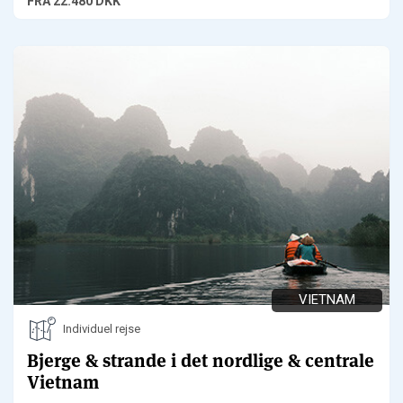
FRA
22.480 DKK
VIETNAM
Individuel rejse
Bjerge & strande i det nordlige & centrale
Vietnam