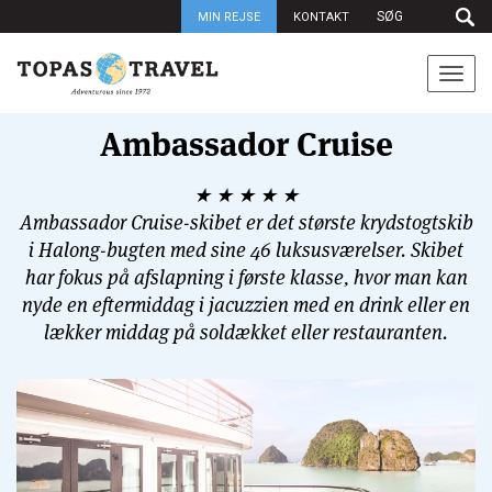
MIN REJSE
KONTAKT
Togg
navi
Ambassador Cruise
★ ★ ★ ★ ★
Ambassador Cruise-skibet er det største krydstogtskib
i Halong-bugten med sine 46 luksusværelser. Skibet
har fokus på afslapning i første klasse, hvor man kan
nyde en eftermiddag i jacuzzien med en drink eller en
lækker middag på soldækket eller restauranten.