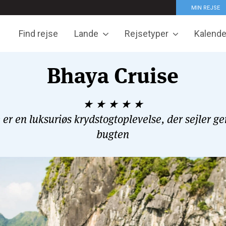
MIN REJSE
Find rejse
Lande
Rejsetyper
Kalende
Bhaya Cruise
★ ★ ★ ★ ★
 er en luksuriøs krydstogtoplevelse, der sejler 
bugten