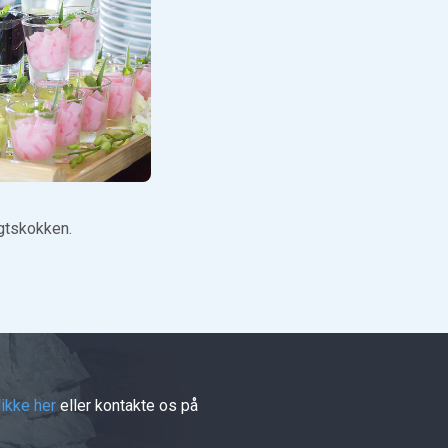
ogtskokken.
likke her
eller kontakte os på