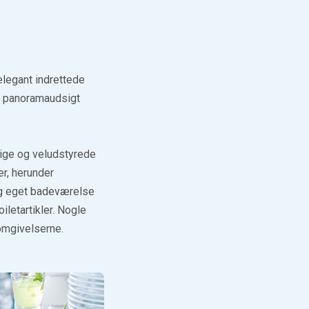
elegant indrettede
d panoramaudsigt
ige og veludstyrede
er, herunder
 og eget badeværelse
iletartikler. Nogle
omgivelserne.