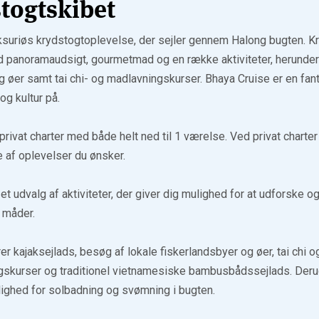
togtskibet
ksuriøs krydstogtoplevelse, der sejler gennem Halong bugten. Kr
d panoramaudsigt, gourmetmad og en række aktiviteter, herunder
g øer samt tai chi- og madlavningskurser. Bhaya Cruise er en fan
og kultur på.
 privat charter med både helt ned til 1 værelse. Ved privat chart
 af oplevelser du ønsker.
et udvalg af aktiviteter, der giver dig mulighed for at udforske 
 måder.
rer kajaksejlads, besøg af lokale fiskerlandsbyer og øer, tai chi
skurser og traditionel vietnamesiske bambusbådssejlads. Deru
ighed for solbadning og svømning i bugten.