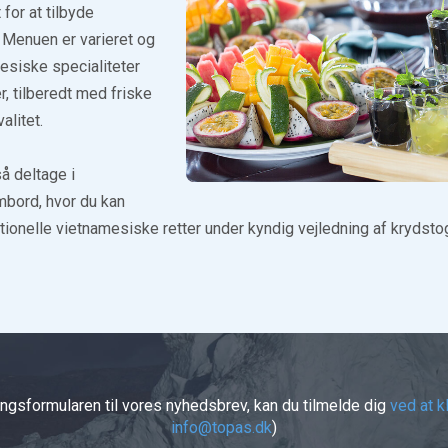
for at tilbyde
Menuen er varieret og
esiske specialiteter
er, tilberedt med friske
alitet.
å deltage i
bord, hvor du kan
ditionelle vietnamesiske retter under kyndig vejledning af krydst
ingsformularen til vores nyhedsbrev, kan du tilmelde dig
ved at k
info@topas.dk
)