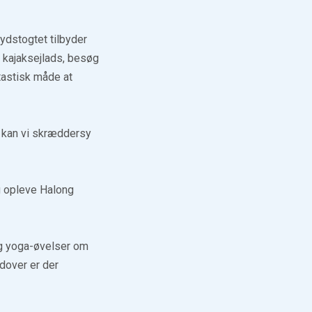
ydstogtet tilbyder
 kajaksejlads, besøg
tastisk måde at
er kan vi skræddersy
og opleve Halong
 og yoga-øvelser om
dover er der