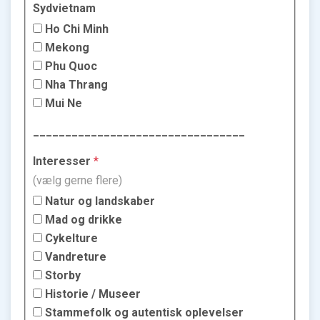
Sydvietnam
Ho Chi Minh
Mekong
Phu Quoc
Nha Thrang
Mui Ne
_________________________________
Interesser
*
(vælg gerne flere)
Natur og landskaber
Mad og drikke
Cykelture
Vandreture
Storby
Historie / Museer
Stammefolk og autentisk oplevelser