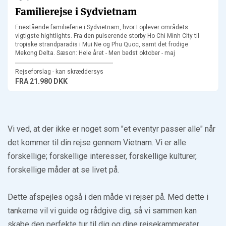
Familierejse i Sydvietnam
Enestående familieferie i Sydvietnam, hvor I oplever områdets
vigtigste hightlights. Fra den pulserende storby Ho Chi Minh City til
tropiske strandparadis i Mui Ne og Phu Quoc, samt det frodige
Mekong Delta. Sæson: Hele året - Men bedst oktober - maj
Rejseforslag - kan skræddersys
FRA
21.980 DKK
Vi ved, at der ikke er noget som "et eventyr passer alle" når
det kommer til din rejse gennem Vietnam. Vi er alle
forskellige; forskellige interesser, forskellige kulturer,
forskellige måder at se livet på.
Dette afspejles også i den måde vi rejser på. Med dette i
tankerne vil vi guide og rådgive dig, så vi sammen kan
skabe den perfekte tur til dig og dine rejsekammerater.