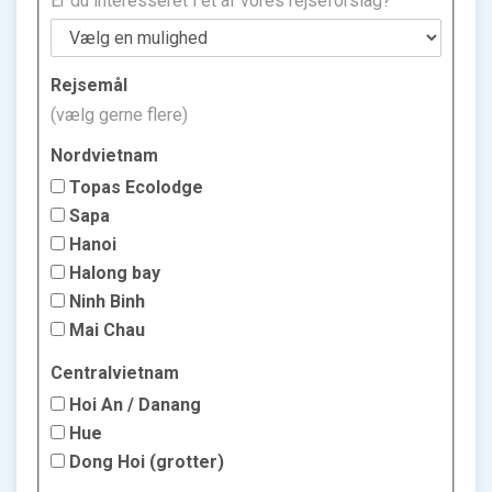
Er du interesseret i et af vores rejseforslag?
Rejsemål
(vælg gerne flere)
Nordvietnam
Topas Ecolodge
Sapa
Hanoi
Halong bay
Ninh Binh
Mai Chau
Centralvietnam
Hoi An / Danang
Hue
Dong Hoi (grotter)