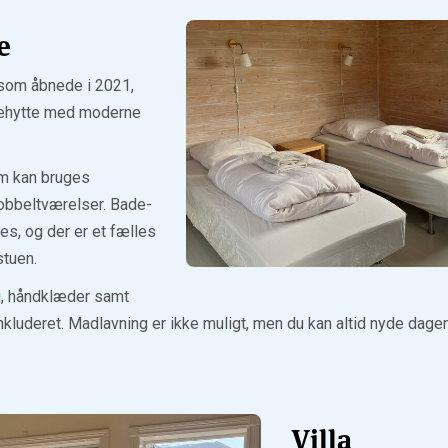
e
 som åbnede i 2021,
lkehytte med moderne
om kan bruges
dobbeltværelser. Bade-
les, og der er et fælles
tuen.
, håndklæder samt
inkluderet. Madlavning er ikke muligt, men du kan altid nyde dage
Villa