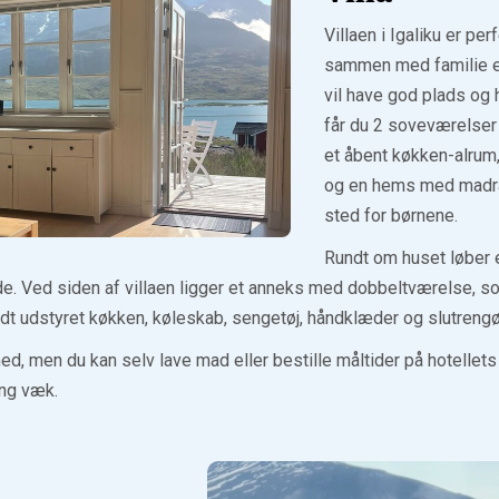
Villaen i Igaliku er per
sammen med familie e
vil have god plads og
får du 2 soveværelse
et åbent køkken-alrum
og en hems med madra
sted for børnene.
Rundt om huset løber 
elde. Ved siden af villaen ligger et anneks med dobbeltværelse, som
fuldt udstyret køkken, køleskab, sengetøj, håndklæder og slutrengø
, men du kan selv lave mad eller bestille måltider på hotellets
ang væk.