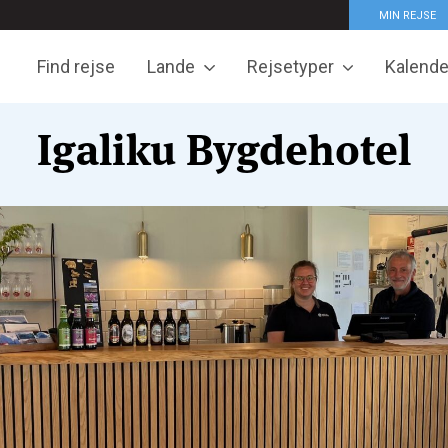
MIN REJSE
Find rejse
Lande
Rejsetyper
Kalende
Igaliku Bygdehotel