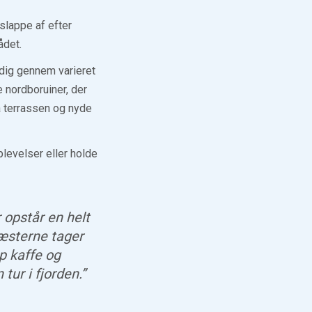
slappe af efter
ådet.
 dig gennem varieret
 nordboruiner, der
på terrassen og nyde
plevelser eller holde
 opstår en helt
Gæsterne tager
p kaffe og
tur i fjorden.”