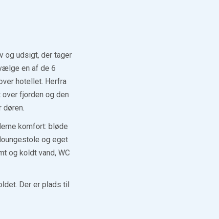
v og udsigt, der tager
 vælge en af de 6
over hotellet. Herfra
 over fjorden og den
r døren.
derne komfort: bløde
o loungestole og eget
t og koldt vand, WC
et. Der er plads til