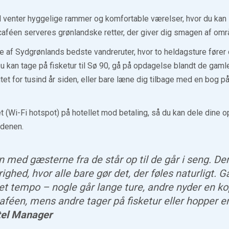
 venter hyggelige rammer og komfortable værelser, hvor du kan 
caféen serveres grønlandske retter, der giver dig smagen af omr
le af Sydgrønlands bedste vandreruter, hvor to heldagsture fører
u kan tage på fisketur til Sø 90, gå på opdagelse blandt de gamle
itet for tusind år siden, eller bare læne dig tilbage med en bog 
et (Wi-Fi hotspot) på hotellet mod betaling, så du kan dele dine o
denen.
 med gæsterne fra de står op til de går i seng. Der
ghed, hvor alle bare gør det, der føles naturligt. 
get tempo – nogle går lange ture, andre nyder en ko
aféen, mens andre tager på fisketur eller hopper en 
tel Manager