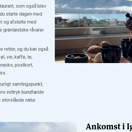
taurant, som også blev
 du starte dagen med
t og afslutte med
e grønlandske råvarer
e retter, og du kan også
l, vin, kaffe, te,
nacks, postkort,
rs.
turligt samlingspunkt,
ens indtryk bundfælde
 storslåede natur.
Ankomst i I