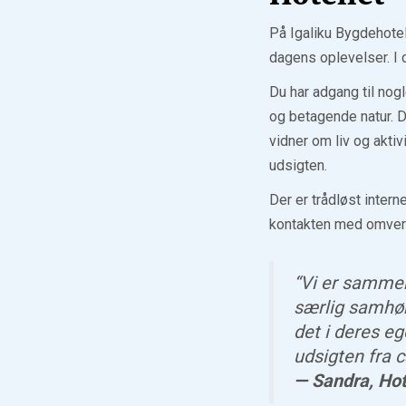
På Igaliku Bygdehotel
dagens oplevelser. I 
Du har adgang til nog
og betagende natur. D
vidner om liv og aktiv
udsigten.
Der er trådløst intern
kontakten med omver
“Vi er sammen
særlig samhøri
det i deres e
udsigten fra c
— Sandra, Ho