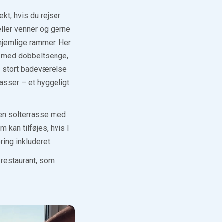
fekt, hvis du rejser
ller venner og gerne
 hjemlige rammer. Her
r med dobbeltsenge,
, stort badeværelse
sser – et hyggeligt
en solterrasse med
 kan tilføjes, hvis I
ring inkluderet.
 restaurant, som