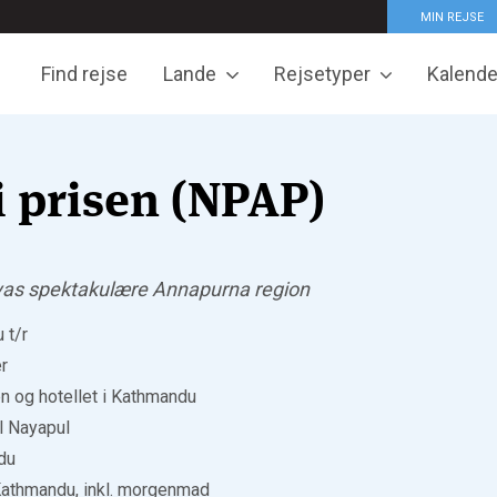
MIN REJSE
Find rejse
Lande
Rejsetyper
Kalende
i prisen (NPAP)
ayas spektakulære Annapurna region
 t/r
r
n og hotellet i Kathmandu
l Nayapul
du
 Kathmandu, inkl. morgenmad