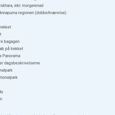
 Pokhara, inkl. morgenmad
 Annapurna regionen (dobbeltværelse)
rekket
t
ære bagagen
kab på trekket
na Panorama
der dagsbeskrivelserne
onalpark
ationalpark
du
en