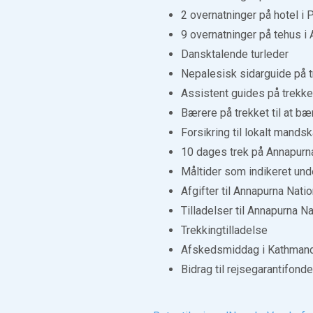
2 overnatninger på hotel i
9 overnatninger på tehus i
Dansktalende turleder
Nepalesisk sidarguide på t
Assistent guides på trekke
Bærere på trekket til at b
Forsikring til lokalt mands
10 dages trek på Annapur
Måltider som indikeret un
Afgifter til Annapurna Nati
Tilladelser til Annapurna N
Trekkingtilladelse
Afskedsmiddag i Kathman
Bidrag til rejsegarantifond