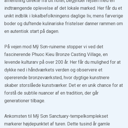
afhentning direkte fra dit hotel, begynder rejsen med en
indtrængende oplevelse af det lokale marked. Her får du et
unikt indblik i lokalbefolkningens daglige liv, mens farverige
boder og duftende kulinariske fristelser danner rammen om
en autentisk start på dagen.
På vejen mod Mỹ Sơn-ruinerne stopper vi ved det
fascinerende Phuoc Kieu Bronze Casting Village, en
levende kulturarv på over 200 år. Her får du mulighed for at
dykke ned i håndværkets verden og observere et
opererende bronzeværksted, hvor dygtige kunstnere
skaber storslåede kunstværker. Det er en unik chance for at
forstå de subtile nuancer af en tradition, der går
generationer tilbage.
Ankomsten til Mỹ Sơn Sanctuary-tempelkomplekset
markerer højdepunktet af turen. Dette tusind år gamle