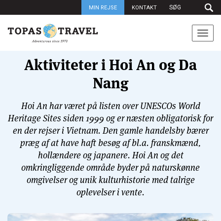
MIN REJSE
KONTAKT
Togg
navi
Aktiviteter i Hoi An og Da
Nang
Hoi An har været på listen over UNESCOs World
Heritage Sites siden 1999 og er næsten obligatorisk for
en der rejser i Vietnam. Den gamle handelsby bærer
præg af at have haft besøg af bl.a. franskmænd,
hollændere og japanere. Hoi An og det
omkringliggende område byder på naturskønne
omgivelser og unik kulturhistorie med talrige
oplevelser i vente.