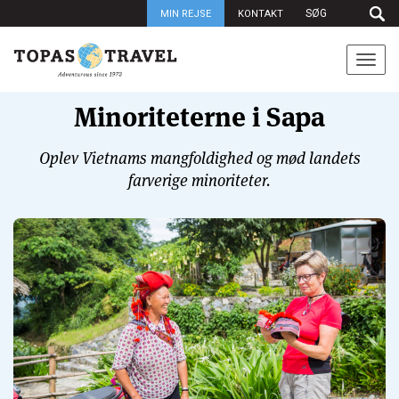
MIN REJSE
KONTAKT
Togg
navi
Minoriteterne i Sapa
Oplev Vietnams mangfoldighed og mød landets
farverige minoriteter.