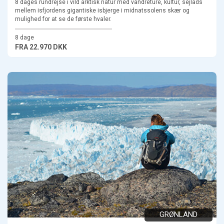
8 dages rundrejse i vild arktisk natur med vandreture, kultur, sejlads
mellem isfjordens gigantiske isbjerge i midnatssolens skær og
mulighed for at se de første hvaler.
8 dage
FRA
22.970 DKK
GRØNLAND