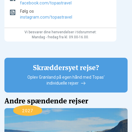
facebook.com/topastravel
Følg os
instagram.com/topastravel
Vi besvarer dine henvendelser i tidsrummet:
Mandag - fredag fra kl. 09.00-16.00.
Skræddersyet rejse?
Oplev Grønland på egen hånd med Topas'
individuelle rejser
Andre spændende rejser
2027