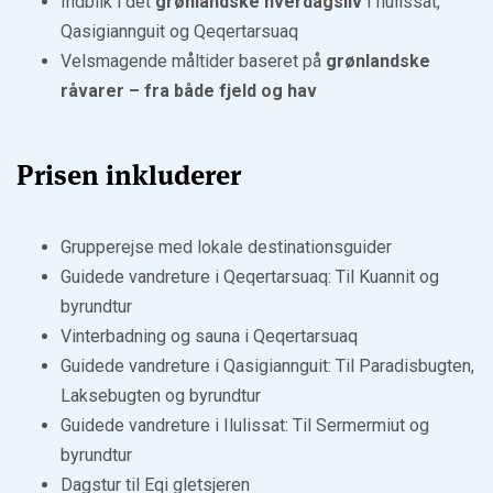
Indblik i det
grønlandske hverdagsliv
i Ilulissat,
Qasigiannguit og Qeqertarsuaq
Velsmagende måltider baseret på
grønlandske
råvarer – fra både fjeld og hav
Prisen inkluderer
Grupperejse med lokale destinationsguider
Guidede vandreture i Qeqertarsuaq: Til Kuannit og
byrundtur
Vinterbadning og sauna i Qeqertarsuaq
Guidede vandreture i Qasigiannguit: Til Paradisbugten,
Laksebugten og byrundtur
Guidede vandreture i Ilulissat: Til Sermermiut og
byrundtur
Dagstur til Eqi gletsjeren