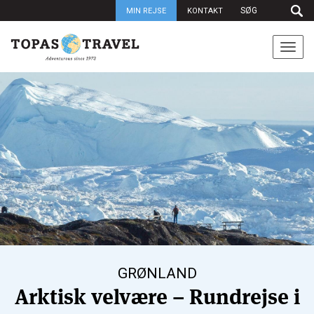
MIN REJSE
KONTAKT
Togg
navi
GRØNLAND
Arktisk velvære – Rundrejse i