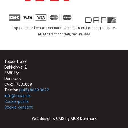
Topas er medlem af Danmarks Rejsebureau Forening Tilsluttet
rejsegarantifonden, reg. nr. 899
Topas Travel
Bakkelyvej 2
8680 Ry
Denmark
CVR: 17630008
Telefon
(+45) 8689 3622
info@topas.dk
Cookie-politik
Cookie-consent
Webdesign & CMS by MCB Denmark