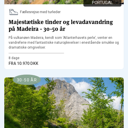
PORTUGAL
Fællesrejse med turleder
Majestætiske tinder og levadavandring
på Madeira - 30-50 år
På vulkanøen Madeira, kendt som ’Atlanterhavets perle’, venter en
vandreferie med fantastiske naturoplevelser i enestående smukke og
dramatiske omgivelser.
8 dage
FRA
10.970 DKK
30-50 ÅR