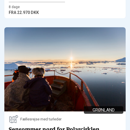
8 dage
FRA
22.970 DKK
GRØNLAND
Fællesrejse med turleder
Sensommer nord for Polarcirklen