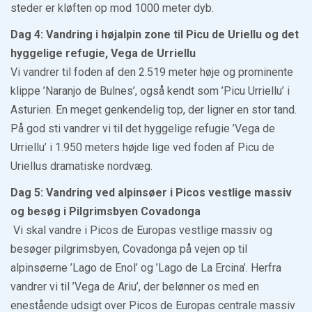
steder er kløften op mod 1000 meter dyb.
Dag 4: Vandring i højalpin zone til Picu de Uriellu og det
hyggelige refugie, Vega de Urriellu
Vi vandrer til foden af den 2.519 meter høje og prominente
klippe ’Naranjo de Bulnes’, også kendt som ’Picu Urriellu’ i
Asturien. En meget genkendelig top, der ligner en stor tand.
På god sti vandrer vi til det hyggelige refugie ’Vega de
Urriellu’ i 1.950 meters højde lige ved foden af Picu de
Uriellus dramatiske nordvæg.
Dag 5: Vandring ved alpinsøer i Picos vestlige massiv
og besøg i Pilgrimsbyen Covadonga
Vi skal vandre i Picos de Europas vestlige massiv og
besøger pilgrimsbyen, Covadonga på vejen op til
alpinsøerne ’Lago de Enol’ og ’Lago de La Ercina’. Herfra
vandrer vi til ’Vega de Ariu’, der belønner os med en
enestående udsigt over Picos de Europas centrale massiv