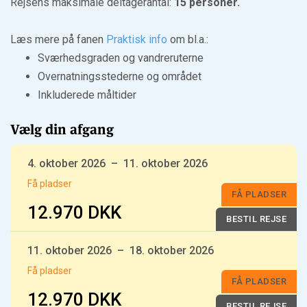
Rejsens maksimale deltagerantal:
15 personer.
Læs mere på fanen
Praktisk info
om bl.a.:
Sværhedsgraden og vandreruterne
Overnatningsstederne og området
Inkluderede måltider
Vælg din afgang
4. oktober 2026
–
11. oktober 2026
Få pladser
FÅ PLADSER
12.970 DKK
BESTIL REJSE
11. oktober 2026
–
18. oktober 2026
Få pladser
FÅ PLADSER
12.970 DKK
BESTIL REJSE