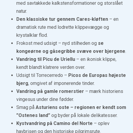
med savtakkede kalkstensformationer og storslået
natur.
Den klassiske tur gennem Cares-kløften
– en
dramatisk rute med lodrette klippevægge og
krystalklar flod.
Frokost med udsigt – nyd stilheden og
se
kongeørne og gåsegribbe svæve over bjergene
.
Vandring til Picu de Uriellu
– en ikonisk klippe,
kendt blandt klatrere verden over.
Udsigt til Torrecerredo –
Picos de Europas højeste
bjerg
, omgivet af imponerende tinder.
Vandring på gamle romerstier
– mærk historiens
vingesus under dine fødder.
Smag på
Asturiens oste – regionen er kendt som
”Ostenes land”
og byder på lokale delikatesser.
Kystvandring på Camino del Norte
– oplev
havbrisen og den historiske pilgrimsrute.