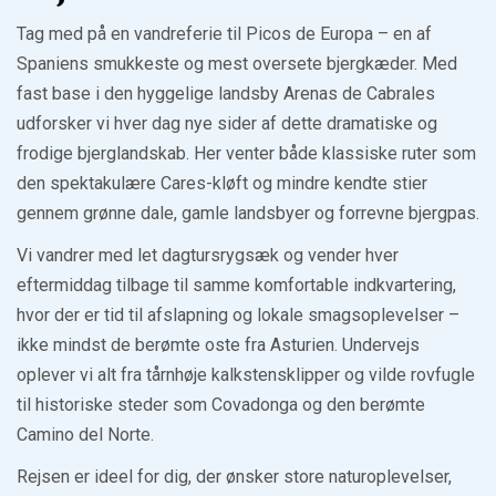
Tag med på en vandreferie til Picos de Europa – en af
Spaniens smukkeste og mest oversete bjergkæder. Med
fast base i den hyggelige landsby Arenas de Cabrales
udforsker vi hver dag nye sider af dette dramatiske og
frodige bjerglandskab. Her venter både klassiske ruter som
den spektakulære Cares-kløft og mindre kendte stier
gennem grønne dale, gamle landsbyer og forrevne bjergpas.
Vi vandrer med let dagtursrygsæk og vender hver
eftermiddag tilbage til samme komfortable indkvartering,
hvor der er tid til afslapning og lokale smagsoplevelser –
ikke mindst de berømte oste fra Asturien. Undervejs
oplever vi alt fra tårnhøje kalkstensklipper og vilde rovfugle
til historiske steder som Covadonga og den berømte
Camino del Norte.
Rejsen er ideel for dig, der ønsker store naturoplevelser,