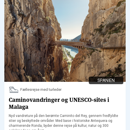
SPANIEN
Fællesrejse med turleder
Caminovandringer og UNESCO-sites i
Malaga
Nyd vandreture på den berømte Caminito del Rey, gennem fredfyldte
stier og beskyttede områder. Med base i historiske Antequera og
charmerende Ronda, byder denne rejse på kultur, natur og 300