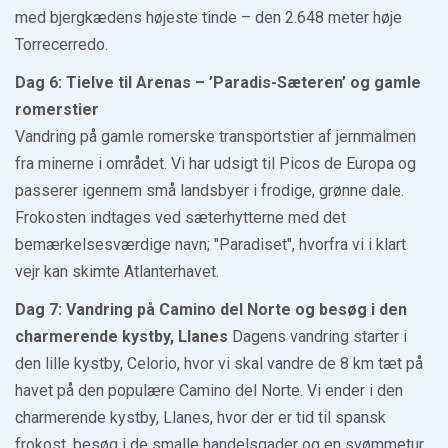
med bjergkædens højeste tinde – den 2.648 meter høje
Torrecerredo.
Dag 6: Tielve til Arenas – ’Paradis-Sæteren’ og gamle
romerstier
Vandring på gamle romerske transportstier af jernmalmen
fra minerne i området. Vi har udsigt til Picos de Europa og
passerer igennem små landsbyer i frodige, grønne dale.
Frokosten indtages ved sæterhytterne med det
bemærkelsesværdige navn; "Paradiset", hvorfra vi i klart
vejr kan skimte Atlanterhavet.
Dag 7: Vandring på Camino del Norte og besøg i den
charmerende kystby, Llanes
Dagens vandring starter i
den lille kystby, Celorio, hvor vi skal vandre de 8 km tæt på
havet på den populære Camino del Norte. Vi ender i den
charmerende kystby, Llanes, hvor der er tid til spansk
frokost, besøg i de smalle handelsgader og en svømmetur