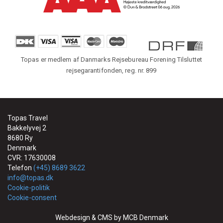
Topas er medlem af Danmarks Rejsebureau Forening Tilsluttet
rejsegarantifonden, reg. nr. 899
Topas Travel
Bakkelyvej 2
8680 Ry
Denmark
CVR: 17630008
Telefon
(+45) 8689 3622
info@topas.dk
Cookie-politik
Cookie-consent
Webdesign & CMS by MCB Denmark