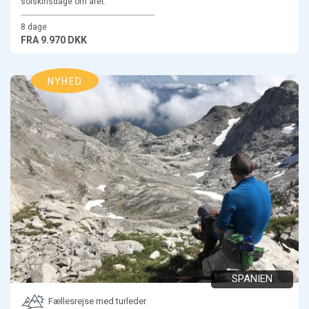
solskinsdage om året.
8 dage
FRA
9.970 DKK
NYHED
SPANIEN
Fællesrejse med turleder